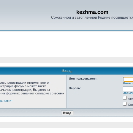
kezhma.com
Сожженной и затопленной Родине посвящаетс
Вход
Имя пользователя:
цесс регистрации отнимет всего
Регис
нистрация форума может также
Пароль:
началом регистрации, Вы должны
Забыл
е на форумах означает согласие со
всеми
Авт
льности
Скр