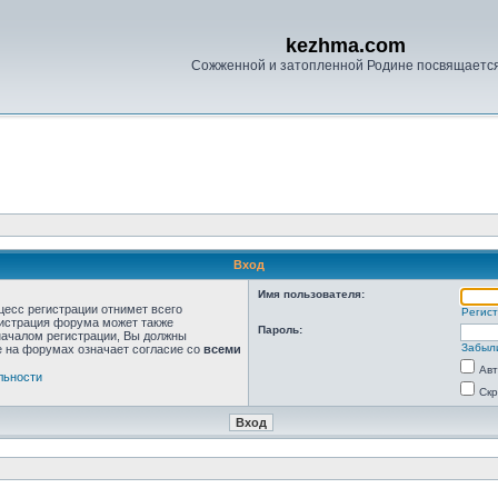
kezhma.com
Сожженной и затопленной Родине посвящаетс
Вход
Имя пользователя:
цесс регистрации отнимет всего
Регис
нистрация форума может также
Пароль:
началом регистрации, Вы должны
Забыл
е на форумах означает согласие со
всеми
Авт
льности
Скр