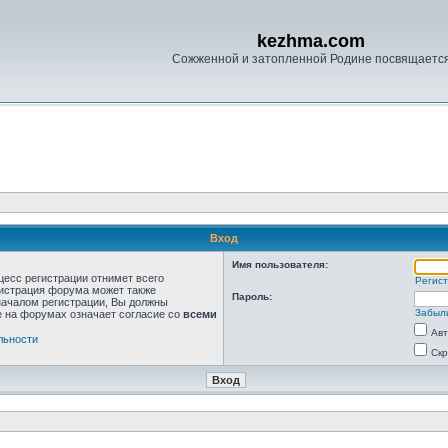
kezhma.com
Сожженной и затопленной Родине посвящаетс
Вход
Имя пользователя:
цесс регистрации отнимет всего
Регис
нистрация форума может также
Пароль:
началом регистрации, Вы должны
Забыл
е на форумах означает согласие со
всеми
Авт
льности
Скр