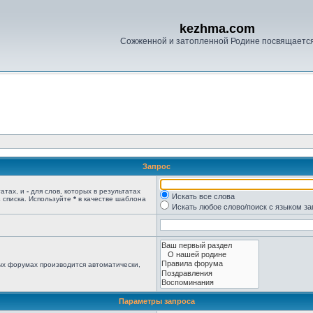
kezhma.com
Сожженной и затопленной Родине посвящаетс
Запрос
татах, и
-
для слов, которых в результатах
Искать все слова
 списка. Используйте
*
в качестве шаблона
Искать любое слово/поиск с языком з
ых форумах производится автоматически,
Параметры запроса