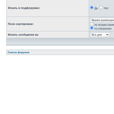
Искать в подфорумах:
Да
Нет
Поле сортировки:
по возрастани
по убыванию
Искать сообщения за:
Список форумов