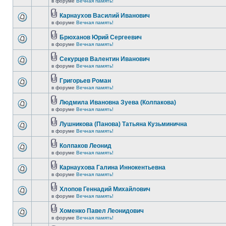
в форуме
Вечная память!
Карнаухов Василий Иванович
в форуме
Вечная память!
Брюханов Юрий Сергеевич
в форуме
Вечная память!
Секурцев Валентин Иванович
в форуме
Вечная память!
Григорьев Роман
в форуме
Вечная память!
Людмила Ивановна Зуева (Колпакова)
в форуме
Вечная память!
Лушникова (Панова) Татьяна Кузьминична
в форуме
Вечная память!
Колпаков Леонид
в форуме
Вечная память!
Карнаухова Галина Иннокентьевна
в форуме
Вечная память!
Хлопов Геннадий Михайлович
в форуме
Вечная память!
Хоменко Павел Леонидович
в форуме
Вечная память!