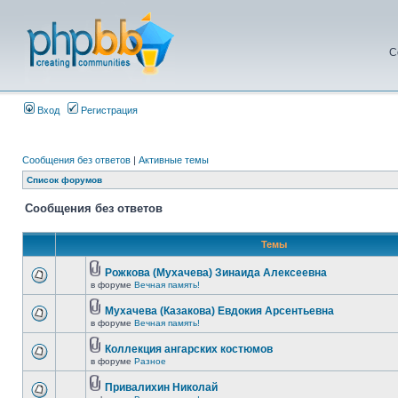
С
Вход
Регистрация
Сообщения без ответов
|
Активные темы
Список форумов
Сообщения без ответов
Темы
Рожкова (Мухачева) Зинаида Алексеевна
в форуме
Вечная память!
Мухачева (Казакова) Евдокия Арсентьевна
в форуме
Вечная память!
Коллекция ангарских костюмов
в форуме
Разное
Привалихин Николай