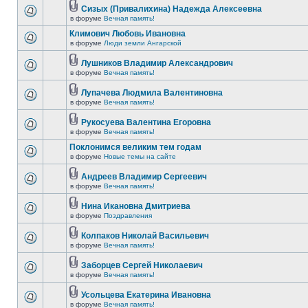
Сизых (Привалихина) Надежда Алексеевна
в форуме
Вечная память!
Климович Любовь Ивановна
в форуме
Люди земли Ангарской
Лушников Владимир Александрович
в форуме
Вечная память!
Лупачева Людмила Валентиновна
в форуме
Вечная память!
Рукосуева Валентина Егоровна
в форуме
Вечная память!
Поклонимся великим тем годам
в форуме
Новые темы на сайте
Андреев Владимир Сергеевич
в форуме
Вечная память!
Нина Икановна Дмитриева
в форуме
Поздравления
Колпаков Николай Васильевич
в форуме
Вечная память!
Заборцев Сергей Николаевич
в форуме
Вечная память!
Усольцева Екатерина Ивановна
в форуме
Вечная память!