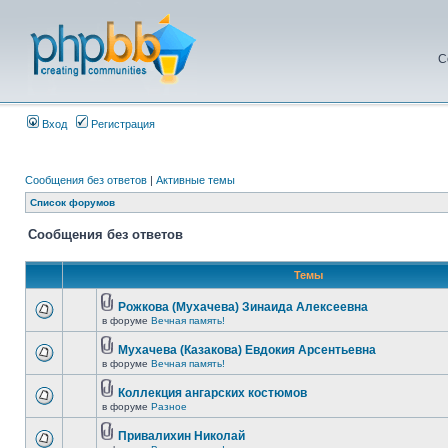
С
Вход
Регистрация
Сообщения без ответов
|
Активные темы
Список форумов
Сообщения без ответов
Темы
Рожкова (Мухачева) Зинаида Алексеевна
в форуме
Вечная память!
Мухачева (Казакова) Евдокия Арсентьевна
в форуме
Вечная память!
Коллекция ангарских костюмов
в форуме
Разное
Привалихин Николай