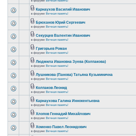
в форуме
Вечная память!
Карнаухов Василий Иванович
в форуме
Вечная память!
Брюханов Юрий Сергеевич
в форуме
Вечная память!
Секурцев Валентин Иванович
в форуме
Вечная память!
Григорьев Роман
в форуме
Вечная память!
Людмила Ивановна Зуева (Колпакова)
в форуме
Вечная память!
Лушникова (Панова) Татьяна Кузьминична
в форуме
Вечная память!
Колпаков Леонид
в форуме
Вечная память!
Карнаухова Галина Иннокентьевна
в форуме
Вечная память!
Хлопов Геннадий Михайлович
в форуме
Вечная память!
Хоменко Павел Леонидович
в форуме
Вечная память!