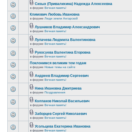
Сизых (Привалихина) Надежда Алексеевна
в форуме
Вечная память!
Климович Любовь Ивановна
в форуме
Люди земли Ангарской
Лушников Владимир Александрович
в форуме
Вечная память!
Лупачева Людмила Валентиновна
в форуме
Вечная память!
Рукосуева Валентина Егоровна
в форуме
Вечная память!
Поклонимся великим тем годам
в форуме
Новые темы на сайте
Андреев Владимир Сергеевич
в форуме
Вечная память!
Нина Икановна Дмитриева
в форуме
Поздравления
Колпаков Николай Васильевич
в форуме
Вечная память!
Заборцев Сергей Николаевич
в форуме
Вечная память!
Усольцева Екатерина Ивановна
в форуме
Вечная память!