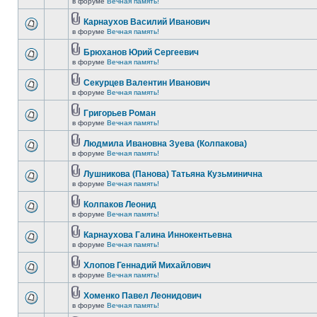
в форуме
Вечная память!
Карнаухов Василий Иванович
в форуме
Вечная память!
Брюханов Юрий Сергеевич
в форуме
Вечная память!
Секурцев Валентин Иванович
в форуме
Вечная память!
Григорьев Роман
в форуме
Вечная память!
Людмила Ивановна Зуева (Колпакова)
в форуме
Вечная память!
Лушникова (Панова) Татьяна Кузьминична
в форуме
Вечная память!
Колпаков Леонид
в форуме
Вечная память!
Карнаухова Галина Иннокентьевна
в форуме
Вечная память!
Хлопов Геннадий Михайлович
в форуме
Вечная память!
Хоменко Павел Леонидович
в форуме
Вечная память!