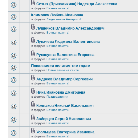
Сизых (Привалихина) Надежда Алексеевна
в форуме
Вечная память!
Климович Любовь Ивановна
в форуме
Люди земли Ангарской
Лушников Владимир Александрович
в форуме
Вечная память!
Лупачева Людмила Валентиновна
в форуме
Вечная память!
Рукосуева Валентина Егоровна
в форуме
Вечная память!
Поклонимся великим тем годам
в форуме
Новые темы на сайте
Андреев Владимир Сергеевич
в форуме
Вечная память!
Нина Икановна Дмитриева
в форуме
Поздравления
Колпаков Николай Васильевич
в форуме
Вечная память!
Заборцев Сергей Николаевич
в форуме
Вечная память!
Усольцева Екатерина Ивановна
в форуме
Вечная память!