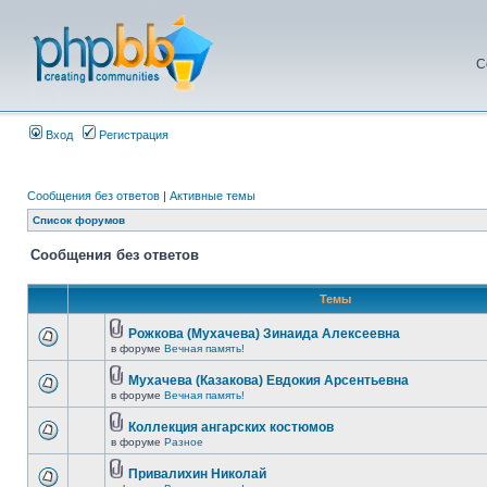
С
Вход
Регистрация
Сообщения без ответов
|
Активные темы
Список форумов
Сообщения без ответов
Темы
Рожкова (Мухачева) Зинаида Алексеевна
в форуме
Вечная память!
Мухачева (Казакова) Евдокия Арсентьевна
в форуме
Вечная память!
Коллекция ангарских костюмов
в форуме
Разное
Привалихин Николай