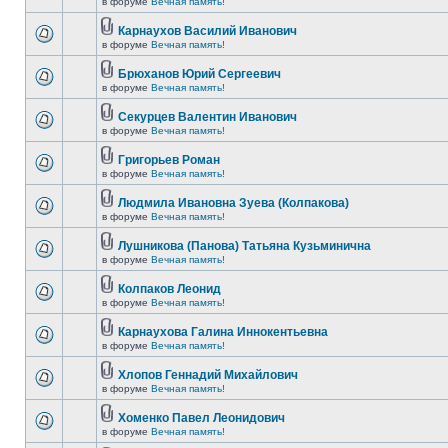
в форуме
Вечная память!
Карнаухов Василий Иванович
в форуме
Вечная память!
Брюханов Юрий Сергеевич
в форуме
Вечная память!
Секурцев Валентин Иванович
в форуме
Вечная память!
Григорьев Роман
в форуме
Вечная память!
Людмила Ивановна Зуева (Колпакова)
в форуме
Вечная память!
Лушникова (Панова) Татьяна Кузьминична
в форуме
Вечная память!
Колпаков Леонид
в форуме
Вечная память!
Карнаухова Галина Иннокентьевна
в форуме
Вечная память!
Хлопов Геннадий Михайлович
в форуме
Вечная память!
Хоменко Павел Леонидович
в форуме
Вечная память!