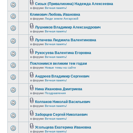
Сизых (Привалихина) Надежда Алексеевна
в форуме
Вечная память!
Климович Любовь Ивановна
в форуме
Люди земли Ангарской
Лушников Владимир Александрович
в форуме
Вечная память!
Лупачева Людмила Валентиновна
в форуме
Вечная память!
Рукосуева Валентина Егоровна
в форуме
Вечная память!
Поклонимся великим тем годам
в форуме
Новые темы на сайте
Андреев Владимир Сергеевич
в форуме
Вечная память!
Нина Икановна Дмитриева
в форуме
Поздравления
Колпаков Николай Васильевич
в форуме
Вечная память!
Заборцев Сергей Николаевич
в форуме
Вечная память!
Усольцева Екатерина Ивановна
в форуме
Вечная память!