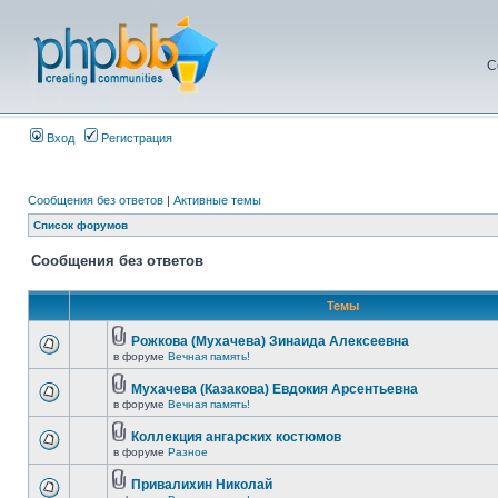
С
Вход
Регистрация
Сообщения без ответов
|
Активные темы
Список форумов
Сообщения без ответов
Темы
Рожкова (Мухачева) Зинаида Алексеевна
в форуме
Вечная память!
Мухачева (Казакова) Евдокия Арсентьевна
в форуме
Вечная память!
Коллекция ангарских костюмов
в форуме
Разное
Привалихин Николай