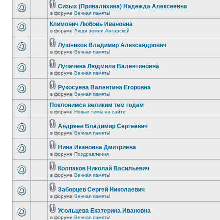
Сизых (Привалихина) Надежда Алексеевна
в форуме
Вечная память!
Климович Любовь Ивановна
в форуме
Люди земли Ангарской
Лушников Владимир Александрович
в форуме
Вечная память!
Лупачева Людмила Валентиновна
в форуме
Вечная память!
Рукосуева Валентина Егоровна
в форуме
Вечная память!
Поклонимся великим тем годам
в форуме
Новые темы на сайте
Андреев Владимир Сергеевич
в форуме
Вечная память!
Нина Икановна Дмитриева
в форуме
Поздравления
Колпаков Николай Васильевич
в форуме
Вечная память!
Заборцев Сергей Николаевич
в форуме
Вечная память!
Усольцева Екатерина Ивановна
в форуме
Вечная память!