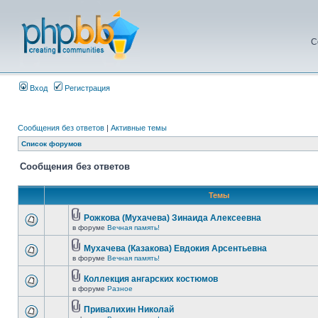
С
Вход
Регистрация
Сообщения без ответов
|
Активные темы
Список форумов
Сообщения без ответов
Темы
Рожкова (Мухачева) Зинаида Алексеевна
в форуме
Вечная память!
Мухачева (Казакова) Евдокия Арсентьевна
в форуме
Вечная память!
Коллекция ангарских костюмов
в форуме
Разное
Привалихин Николай