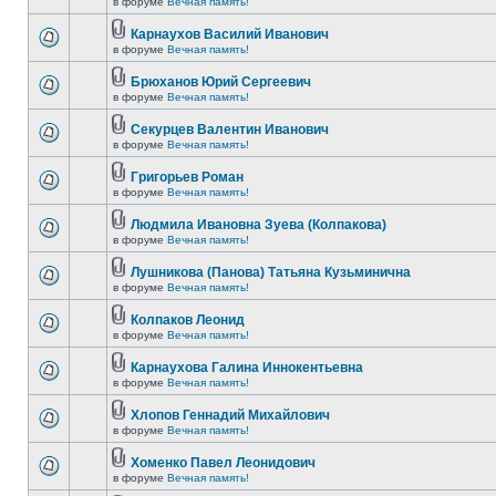
в форуме
Вечная память!
Карнаухов Василий Иванович
в форуме
Вечная память!
Брюханов Юрий Сергеевич
в форуме
Вечная память!
Секурцев Валентин Иванович
в форуме
Вечная память!
Григорьев Роман
в форуме
Вечная память!
Людмила Ивановна Зуева (Колпакова)
в форуме
Вечная память!
Лушникова (Панова) Татьяна Кузьминична
в форуме
Вечная память!
Колпаков Леонид
в форуме
Вечная память!
Карнаухова Галина Иннокентьевна
в форуме
Вечная память!
Хлопов Геннадий Михайлович
в форуме
Вечная память!
Хоменко Павел Леонидович
в форуме
Вечная память!