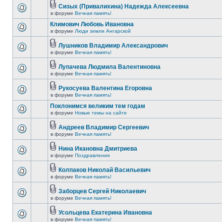
Сизых (Привалихина) Надежда Алексеевна
в форуме
Вечная память!
Климович Любовь Ивановна
в форуме
Люди земли Ангарской
Лушников Владимир Александрович
в форуме
Вечная память!
Лупачева Людмила Валентиновна
в форуме
Вечная память!
Рукосуева Валентина Егоровна
в форуме
Вечная память!
Поклонимся великим тем годам
в форуме
Новые темы на сайте
Андреев Владимир Сергеевич
в форуме
Вечная память!
Нина Икановна Дмитриева
в форуме
Поздравления
Колпаков Николай Васильевич
в форуме
Вечная память!
Заборцев Сергей Николаевич
в форуме
Вечная память!
Усольцева Екатерина Ивановна
в форуме
Вечная память!