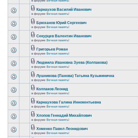
в форуме
Вечная память!
Карнаухов Василий Иванович
в форуме
Вечная память!
Брюханов Юрий Сергеевич
в форуме
Вечная память!
Секурцев Валентин Иванович
в форуме
Вечная память!
Григорьев Роман
в форуме
Вечная память!
Людмила Ивановна Зуева (Колпакова)
в форуме
Вечная память!
Лушникова (Панова) Татьяна Кузьминична
в форуме
Вечная память!
Колпаков Леонид
в форуме
Вечная память!
Карнаухова Галина Иннокентьевна
в форуме
Вечная память!
Хлопов Геннадий Михайлович
в форуме
Вечная память!
Хоменко Павел Леонидович
в форуме
Вечная память!