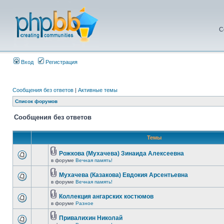
С
Вход
Регистрация
Сообщения без ответов
|
Активные темы
Список форумов
Сообщения без ответов
Темы
Рожкова (Мухачева) Зинаида Алексеевна
в форуме
Вечная память!
Мухачева (Казакова) Евдокия Арсентьевна
в форуме
Вечная память!
Коллекция ангарских костюмов
в форуме
Разное
Привалихин Николай