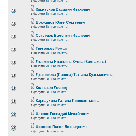
в форуме
Вечная память!
Карнаухов Василий Иванович
в форуме
Вечная память!
Брюханов Юрий Сергеевич
в форуме
Вечная память!
Секурцев Валентин Иванович
в форуме
Вечная память!
Григорьев Роман
в форуме
Вечная память!
Людмила Ивановна Зуева (Колпакова)
в форуме
Вечная память!
Лушникова (Панова) Татьяна Кузьминична
в форуме
Вечная память!
Колпаков Леонид
в форуме
Вечная память!
Карнаухова Галина Иннокентьевна
в форуме
Вечная память!
Хлопов Геннадий Михайлович
в форуме
Вечная память!
Хоменко Павел Леонидович
в форуме
Вечная память!