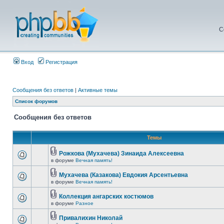
С
Вход
Регистрация
Сообщения без ответов
|
Активные темы
Список форумов
Сообщения без ответов
Темы
Рожкова (Мухачева) Зинаида Алексеевна
в форуме
Вечная память!
Мухачева (Казакова) Евдокия Арсентьевна
в форуме
Вечная память!
Коллекция ангарских костюмов
в форуме
Разное
Привалихин Николай