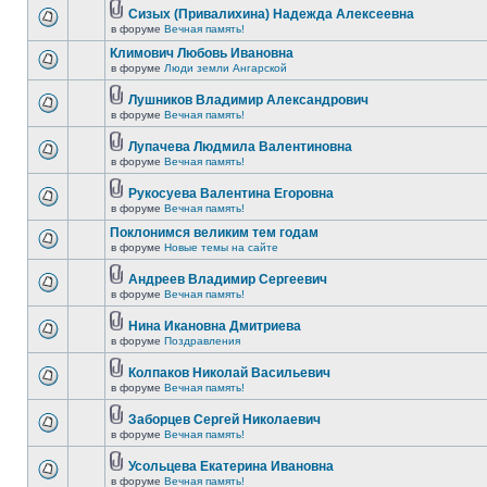
Сизых (Привалихина) Надежда Алексеевна
в форуме
Вечная память!
Климович Любовь Ивановна
в форуме
Люди земли Ангарской
Лушников Владимир Александрович
в форуме
Вечная память!
Лупачева Людмила Валентиновна
в форуме
Вечная память!
Рукосуева Валентина Егоровна
в форуме
Вечная память!
Поклонимся великим тем годам
в форуме
Новые темы на сайте
Андреев Владимир Сергеевич
в форуме
Вечная память!
Нина Икановна Дмитриева
в форуме
Поздравления
Колпаков Николай Васильевич
в форуме
Вечная память!
Заборцев Сергей Николаевич
в форуме
Вечная память!
Усольцева Екатерина Ивановна
в форуме
Вечная память!