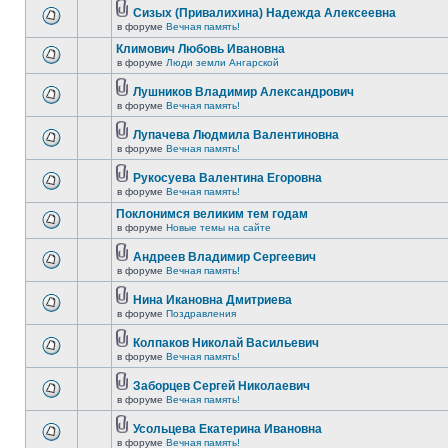
Сизых (Привалихина) Надежда Алексеевна
в форуме
Вечная память!
Климович Любовь Ивановна
в форуме
Люди земли Ангарской
Лушников Владимир Александрович
в форуме
Вечная память!
Лупачева Людмила Валентиновна
в форуме
Вечная память!
Рукосуева Валентина Егоровна
в форуме
Вечная память!
Поклонимся великим тем годам
в форуме
Новые темы на сайте
Андреев Владимир Сергеевич
в форуме
Вечная память!
Нина Икановна Дмитриева
в форуме
Поздравления
Колпаков Николай Васильевич
в форуме
Вечная память!
Заборцев Сергей Николаевич
в форуме
Вечная память!
Усольцева Екатерина Ивановна
в форуме
Вечная память!