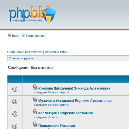
Вход
Регистрация
Сообщения без ответов
|
Активные темы
Список форумов
Сообщения без ответов
Рожкова (Мухачева) Зинаида Алексеевна
в форуме
Вечная память!
Мухачева (Казакова) Евдокия Арсентьевна
в форуме
Вечная память!
Коллекция ангарских костюмов
в форуме
Разное
Привалихин Николай