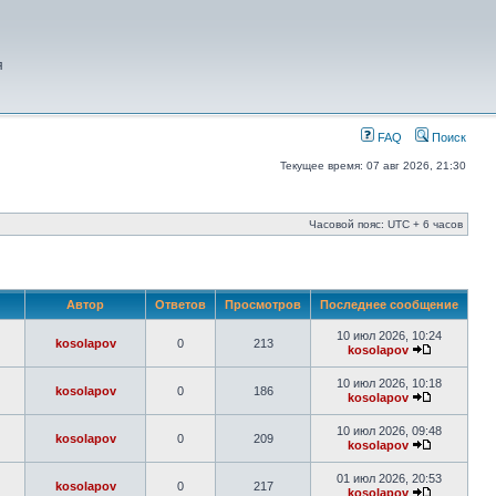
я
FAQ
Поиск
Текущее время: 07 авг 2026, 21:30
Часовой пояс: UTC + 6 часов
Автор
Ответов
Просмотров
Последнее сообщение
10 июл 2026, 10:24
kosolapov
0
213
kosolapov
10 июл 2026, 10:18
kosolapov
0
186
kosolapov
10 июл 2026, 09:48
kosolapov
0
209
kosolapov
01 июл 2026, 20:53
kosolapov
0
217
kosolapov