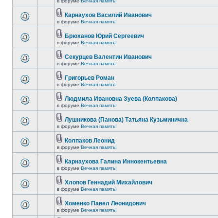
в форуме
Вечная память!
Карнаухов Василий Иванович
в форуме
Вечная память!
Брюханов Юрий Сергеевич
в форуме
Вечная память!
Секурцев Валентин Иванович
в форуме
Вечная память!
Григорьев Роман
в форуме
Вечная память!
Людмила Ивановна Зуева (Колпакова)
в форуме
Вечная память!
Лушникова (Панова) Татьяна Кузьминична
в форуме
Вечная память!
Колпаков Леонид
в форуме
Вечная память!
Карнаухова Галина Иннокентьевна
в форуме
Вечная память!
Хлопов Геннадий Михайлович
в форуме
Вечная память!
Хоменко Павел Леонидович
в форуме
Вечная память!