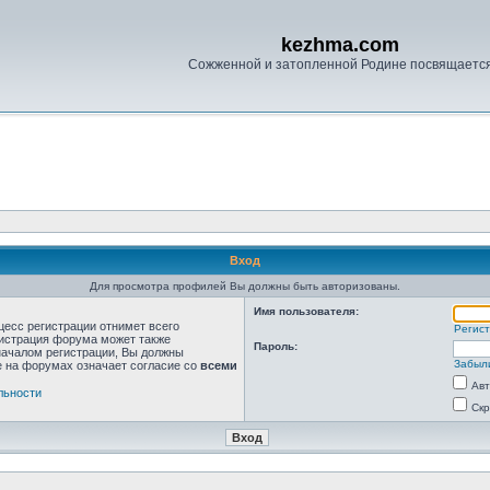
kezhma.com
Сожженной и затопленной Родине посвящаетс
Вход
Для просмотра профилей Вы должны быть авторизованы.
Имя пользователя:
цесс регистрации отнимет всего
Регис
нистрация форума может также
Пароль:
началом регистрации, Вы должны
Забыл
е на форумах означает согласие со
всеми
Авт
льности
Скр