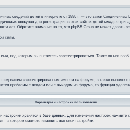
те личных сведений детей в интернете от 1998 г. — это закон Соединенн
дических опекунов для регистрации на этих сайтах детей младше тринад
ати лет. Обратите внимание на то, что phpBB Group не может давать р
ой силы.
 имя, под которым вы пытаетесь зарегистрироваться. Также он мог воо
я под вашим зарегистрированным именем на форуме, а также выполняет 
еются проблемы с входом или с выходом из форума, то функция удалени
Параметры и настройки пользователя
и настройки хранятся в базе данных. Для изменения настроек нажмите 
ля, в котором сможете изменить все свои настройки.