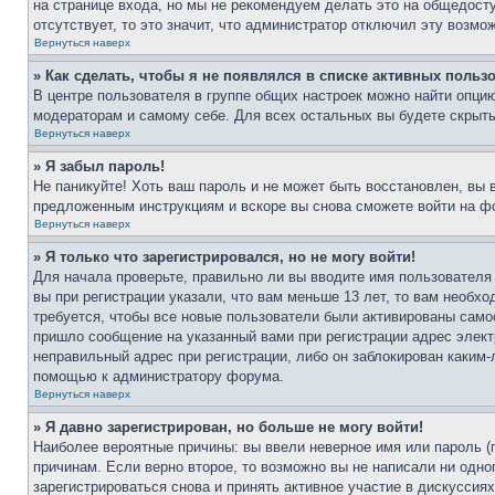
на странице входа, но мы не рекомендуем делать это на общедост
отсутствует, то это значит, что администратор отключил эту возмо
Вернуться наверх
» Как сделать, чтобы я не появлялся в списке активных польз
В центре пользователя в группе общих настроек можно найти опци
модераторам и самому себе. Для всех остальных вы будете скрыт
Вернуться наверх
» Я забыл пароль!
Не паникуйте! Хоть ваш пароль и не может быть восстановлен, вы 
предложенным инструкциям и вскоре вы снова сможете войти на ф
Вернуться наверх
» Я только что зарегистрировался, но не могу войти!
Для начала проверьте, правильно ли вы вводите имя пользователя
вы при регистрации указали, что вам меньше 13 лет, то вам необх
требуется, чтобы все новые пользователи были активированы самос
пришло сообщение на указанный вами при регистрации адрес элект
неправильный адрес при регистрации, либо он заблокирован каким-
помощью к администратору форума.
Вернуться наверх
» Я давно зарегистрирован, но больше не могу войти!
Наиболее вероятные причины: вы ввели неверное имя или пароль (
причинам. Если верно второе, то возможно вы не написали ни одн
зарегистрироваться снова и принять активное участие в дискуссиях