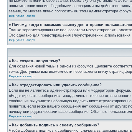
не можете изменить свое звание, поскольку они устанавливаются 
повысить свое звание. Подобными операциями вы добьетесь лишь т
звание, то можете лично попросить об этом администратора форум
Вернуться наверх
» Почему, когда я нажимаю ссылку для отправки пользователю
Только зарегистрированные пользователи могут отправлять элект
Это сделано для предотвращения злоупотреблений использования 
Вернуться наверх
» Как создать новую тему?
Для создания новой темы в одном из форумов щелкните соответст
темы. Доступные вам возможности перечислены внизу страниц фор
Вернуться наверх
» Как отредактировать или удалить сообщение?
Если вы не являетесь администратором или модератором форума, 
«Редактировать сообщение», иногда лишь в течение ограниченного
сообщения вы увидите небольшую надпись ниже отредактированного
появится, если ниже вашего сообщения нет сообщений от других п
почему они редактировали ваше сообщение. Обычные пользователи 
Вернуться наверх
» Как добавить подпись к своему сообщению?
Чтобы добавить подпись к сообщению, сначала вы должны создать 