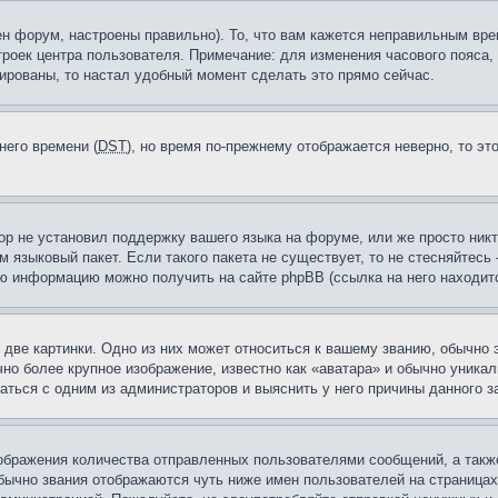
н форум, настроены правильно). То, что вам кажется неправильным вр
троек центра пользователя. Примечание: для изменения часового пояса,
ированы, то настал удобный момент сделать это прямо сейчас.
него времени (
DST
), но время по-прежнему отображается неверно, то эт
ор не установил поддержку вашего языка на форуме, или же просто ник
м языковый пакет. Если такого пакета не существует, то не стесняйтесь
ю информацию можно получить на сайте phpBB (ссылка на него находитс
две картинки. Одно из них может относиться к вашему званию, обычно э
но более крупное изображение, известно как «аватара» и обычно уника
аться с одним из администраторов и выяснить у него причины данного з
бражения количества отправленных пользователями сообщений, а такж
бычно звания отображаются чуть ниже имен пользователей на страницах